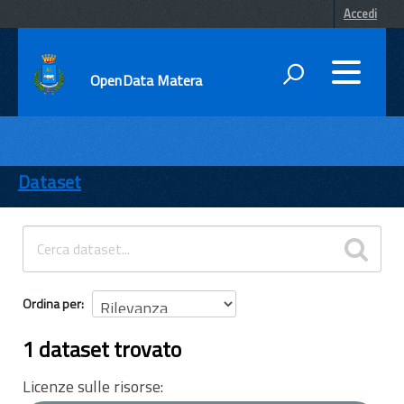
Accedi
OpenData Matera
DATI
ENTI
Dataset
TEMI
INFORMAZIONI
Ordina per
1 dataset trovato
Licenze sulle risorse: