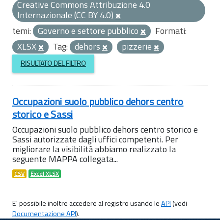
Creative Commons Attribuzione 4.0
Internazionale (CC BY 4.0)
temi:
Governo e settore pubblico
Formati:
XLSX
Tag:
dehors
pizzerie
RISULTATO DEL FILTRO
Occupazioni suolo pubblico dehors centro
storico e Sassi
Occupazioni suolo pubblico dehors centro storico e
Sassi autorizzate dagli uffici competenti. Per
migliorare la visibilità abbiamo realizzato la
seguente MAPPA collegata...
CSV
Excel XLSX
E' possibile inoltre accedere al registro usando le
API
(vedi
Documentazione API
).