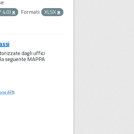
se:
Y 4.0)
Formati:
XLSX
assi
orizzate dagli uffici
to la seguente MAPPA
one API
).