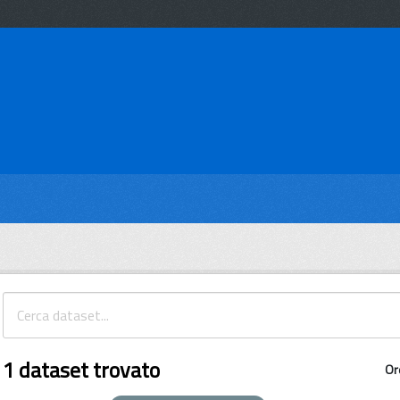
1 dataset trovato
Or