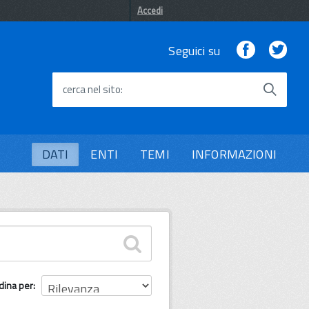
Accedi
Facebook
Twi
Seguici su
cerca nel sito
DATI
ENTI
TEMI
INFORMAZIONI
dina per