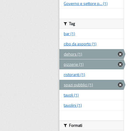
Governo e settore p... (1)
Tag
bar (1)
cibo da asporto (1)
dehors (1)
pizzerie (1)
ristoranti (1)
spazi pubblici (1)
tavoli (1)
tavolini (1)
Formati