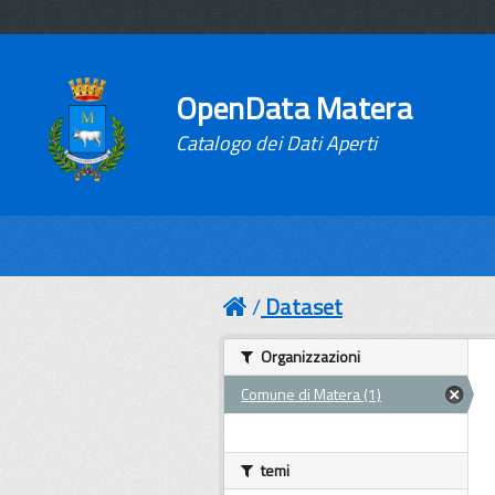
OpenData Matera
Catalogo dei Dati Aperti
Dataset
Organizzazioni
Comune di Matera (1)
temi