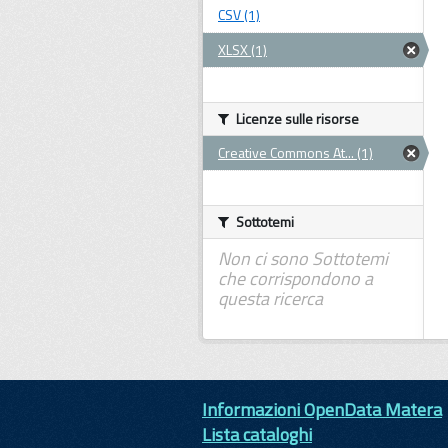
CSV (1)
XLSX (1)
Licenze sulle risorse
Creative Commons At... (1)
Sottotemi
Non ci sono Sottotemi
che corrispondono a
questa ricerca
Informazioni OpenData Matera
Lista cataloghi