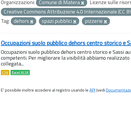
Organizzazioni:
Comune di Matera
Licenze sulle risor
Creative Commons Attribuzione 4.0 Internazionale (CC B
Tag:
dehors
spazi pubblici
pizzerie
Occupazioni suolo pubblico dehors centro storico e S
Occupazioni suolo pubblico dehors centro storico e Sassi aut
competenti. Per migliorare la visibilità abbiamo realizza
collegata...
CSV
Excel XLSX
E' possibile inoltre accedere al registro usando le
API
(vedi
Documentazi