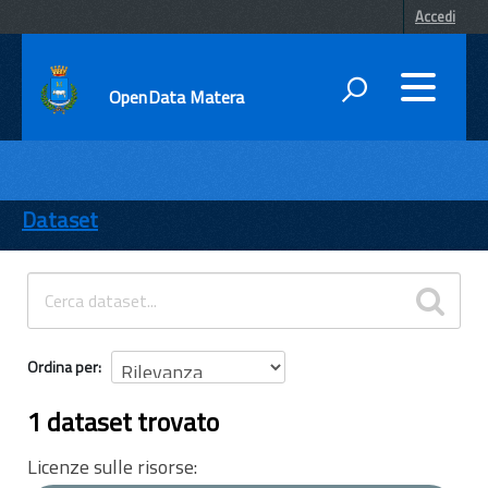
Accedi
OpenData Matera
DATI
ENTI
Dataset
TEMI
INFORMAZIONI
Ordina per
1 dataset trovato
Licenze sulle risorse: