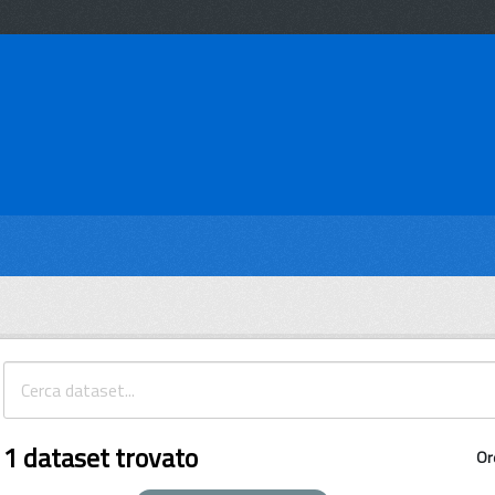
1 dataset trovato
Or