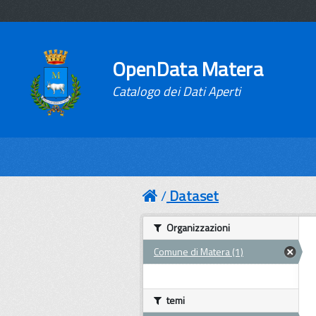
OpenData Matera
Catalogo dei Dati Aperti
Dataset
Organizzazioni
Comune di Matera (1)
temi