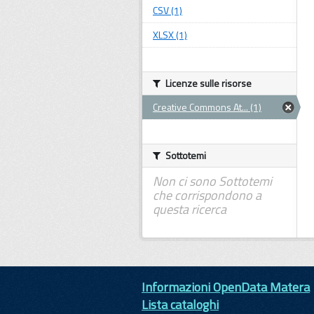
CSV (1)
XLSX (1)
Licenze sulle risorse
Creative Commons At... (1)
Sottotemi
Non ci sono Sottotemi
che corrispondono a
questa ricerca
Informazioni OpenData Matera
Lista cataloghi