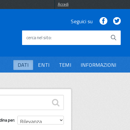
Accedi
Facebook
Twi
Seguici su
cerca nel sito
DATI
ENTI
TEMI
INFORMAZIONI
dina per