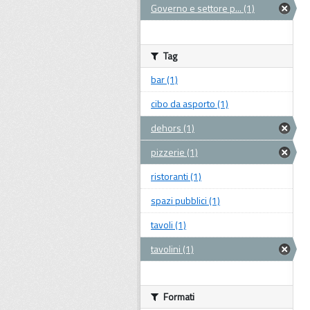
Governo e settore p... (1)
Tag
bar (1)
cibo da asporto (1)
dehors (1)
pizzerie (1)
ristoranti (1)
spazi pubblici (1)
tavoli (1)
tavolini (1)
Formati