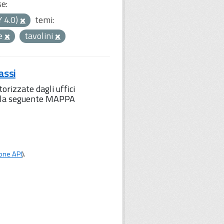
se:
Y 4.0)
temi:
ie
tavolini
assi
orizzate dagli uffici
to la seguente MAPPA
one API
).