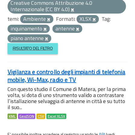
Creative Commons Attribuzione 4.0
Internazionale (CC BY 4.0)
temi:
Ambiente
Formati:
XLSX
Tag:
inquinamento
antenne
piano antenne
RISULTATO DEL FILTRO
Vigilanza e controllo degli impianti di telefonia
mobile, Wi-Max, radio e TV
Con questo studio il Comune di Matera, per la prima
volta, si dota di uno strumento valido a contrastare
l’istallazione selvaggia di antenne in città e su tutto
il suo...
KML
GeoJSON
CSV
Excel XLSX
E' possibile inoltre accedere al registro usando le
API
(vedi