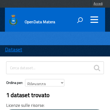
Accedi
OpenData Matera
DATI
ENTI
Dataset
TEMI
INFORMAZIONI
Ordina per
1 dataset trovato
Licenze sulle risorse: