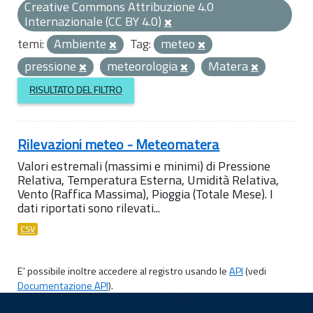
Creative Commons Attribuzione 4.0
Internazionale (CC BY 4.0)
temi:
Ambiente
Tag:
meteo
pressione
meteorologia
Matera
RISULTATO DEL FILTRO
Rilevazioni meteo - Meteomatera
Valori estremali (massimi e minimi) di Pressione
Relativa, Temperatura Esterna, Umidità Relativa,
Vento (Raffica Massima), Pioggia (Totale Mese). I
dati riportati sono rilevati...
CSV
E' possibile inoltre accedere al registro usando le
API
(vedi
Documentazione API
).