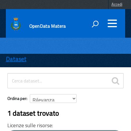
Accedi
OpenData Matera
DATI
ENTI
Dataset
TEMI
INFORMAZIONI
Ordina per
1 dataset trovato
Licenze sulle risorse: