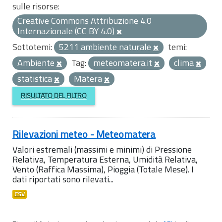
sulle risorse:
Creative Commons Attribuzione 4.0
Internazionale (CC BY 4.0)
Sottotemi:
5211 ambiente naturale
temi:
Ambiente
Tag:
meteomatera.it
clima
statistica
Matera
RISULTATO DEL FILTRO
Rilevazioni meteo - Meteomatera
Valori estremali (massimi e minimi) di Pressione
Relativa, Temperatura Esterna, Umidità Relativa,
Vento (Raffica Massima), Pioggia (Totale Mese). I
dati riportati sono rilevati...
CSV