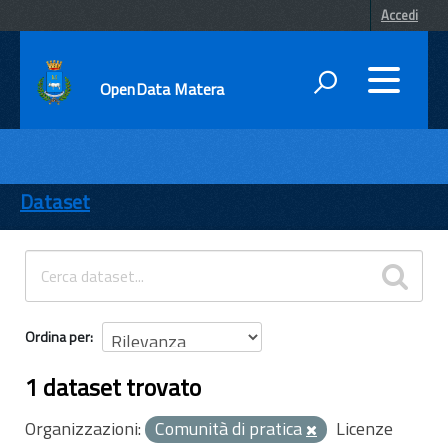
Accedi
OpenData Matera
DATI
ENTI
Dataset
TEMI
INFORMAZIONI
Ordina per
1 dataset trovato
Organizzazioni:
Comunità di pratica
Licenze