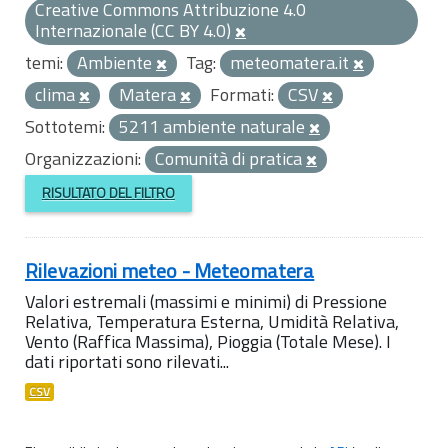
Creative Commons Attribuzione 4.0
Internazionale (CC BY 4.0)
temi:
Ambiente
Tag:
meteomatera.it
clima
Matera
Formati:
CSV
Sottotemi:
5211 ambiente naturale
Organizzazioni:
Comunità di pratica
RISULTATO DEL FILTRO
Rilevazioni meteo - Meteomatera
Valori estremali (massimi e minimi) di Pressione
Relativa, Temperatura Esterna, Umidità Relativa,
Vento (Raffica Massima), Pioggia (Totale Mese). I
dati riportati sono rilevati...
CSV