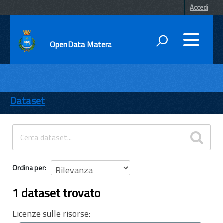
Accedi
OpenData Matera
DATI
ENTI
Dataset
TEMI
INFORMAZIONI
Ordina per
1 dataset trovato
Licenze sulle risorse: