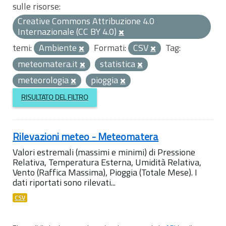
sulle risorse:
Creative Commons Attribuzione 4.0
Internazionale (CC BY 4.0)
temi:
Ambiente
Formati:
CSV
Tag:
meteomatera.it
statistica
meteorologia
pioggia
RISULTATO DEL FILTRO
Rilevazioni meteo - Meteomatera
Valori estremali (massimi e minimi) di Pressione
Relativa, Temperatura Esterna, Umidità Relativa,
Vento (Raffica Massima), Pioggia (Totale Mese). I
dati riportati sono rilevati...
CSV