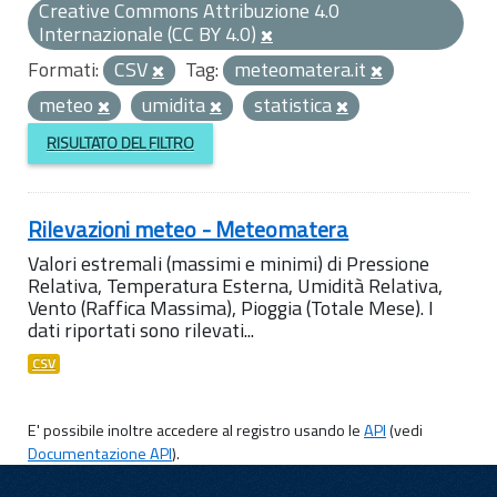
Creative Commons Attribuzione 4.0
Internazionale (CC BY 4.0)
Formati:
CSV
Tag:
meteomatera.it
meteo
umidita
statistica
RISULTATO DEL FILTRO
Rilevazioni meteo - Meteomatera
Valori estremali (massimi e minimi) di Pressione
Relativa, Temperatura Esterna, Umidità Relativa,
Vento (Raffica Massima), Pioggia (Totale Mese). I
dati riportati sono rilevati...
CSV
E' possibile inoltre accedere al registro usando le
API
(vedi
Documentazione API
).