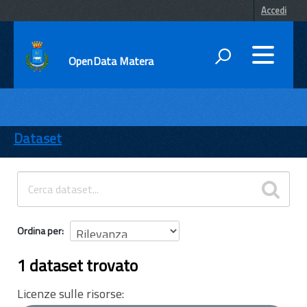
Accedi
OpenData Matera
DATI
ENTI
Dataset
TEMI
INFORMAZIONI
Ordina per
1 dataset trovato
Licenze sulle risorse: