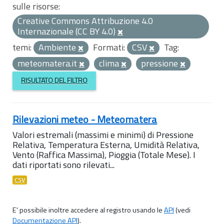
sulle risorse:
Creative Commons Attribuzione 4.0
Internazionale (CC BY 4.0)
temi:
Ambiente
Formati:
CSV
Tag:
meteomatera.it
clima
pressione
RISULTATO DEL FILTRO
Rilevazioni meteo - Meteomatera
Valori estremali (massimi e minimi) di Pressione
Relativa, Temperatura Esterna, Umidità Relativa,
Vento (Raffica Massima), Pioggia (Totale Mese). I
dati riportati sono rilevati...
CSV
E' possibile inoltre accedere al registro usando le
API
(vedi
Documentazione API
).