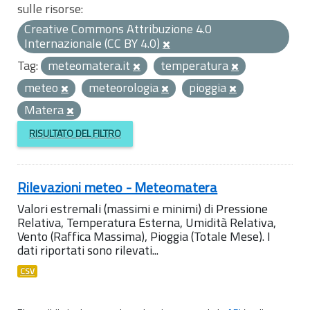
sulle risorse:
Creative Commons Attribuzione 4.0
Internazionale (CC BY 4.0)
Tag:
meteomatera.it
temperatura
meteo
meteorologia
pioggia
Matera
RISULTATO DEL FILTRO
Rilevazioni meteo - Meteomatera
Valori estremali (massimi e minimi) di Pressione
Relativa, Temperatura Esterna, Umidità Relativa,
Vento (Raffica Massima), Pioggia (Totale Mese). I
dati riportati sono rilevati...
CSV