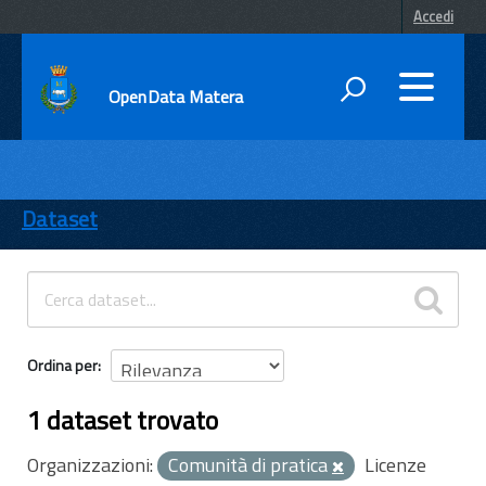
Accedi
OpenData Matera
DATI
ENTI
Dataset
TEMI
INFORMAZIONI
Ordina per
1 dataset trovato
Organizzazioni:
Comunità di pratica
Licenze