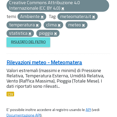
Creative Commons Attribuzione 4.0
Internazionale (CC BY 4.0)
temi:
Ambiente
Tag:
meteomatera.it
temperatura
clima
meteo
statistica
pioggia
RISULTATO DEL FILTRO
Rilevazioni meteo - Meteomatera
Valori estremali (massimi e minimi) di Pressione
Relativa, Temperatura Esterna, Umidità Relativa,
Vento (Raffica Massima), Pioggia (Totale Mese). I
dati riportati sono rilevati...
CSV
E' possibile inoltre accedere al registro usando le
API
(vedi
Documentazione API
).