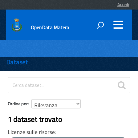
Accedi
OpenData Matera
DATI
ENTI
Dataset
TEMI
INFORMAZIONI
Ordina per
1 dataset trovato
Licenze sulle risorse: