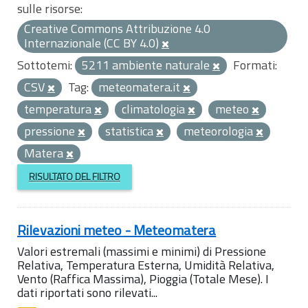
sulle risorse:
Creative Commons Attribuzione 4.0
Internazionale (CC BY 4.0)
Sottotemi:
5211 ambiente naturale
Formati:
CSV
Tag:
meteomatera.it
temperatura
climatologia
meteo
pressione
statistica
meteorologia
Matera
RISULTATO DEL FILTRO
Rilevazioni meteo - Meteomatera
Valori estremali (massimi e minimi) di Pressione
Relativa, Temperatura Esterna, Umidità Relativa,
Vento (Raffica Massima), Pioggia (Totale Mese). I
dati riportati sono rilevati...