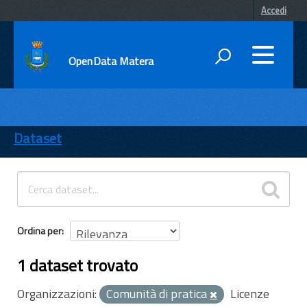
Accedi
OpenData Matera
DATI
ENTI
Dataset
TEMI
INFORMAZIONI
Ordina per
1 dataset trovato
Organizzazioni:
Comunità di pratica
Licenze