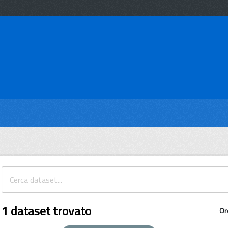
1 dataset trovato
Or