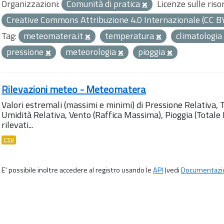
Organizzazioni:
Comunità di pratica
Licenze sulle riso
Creative Commons Attribuzione 4.0 Internazionale (CC B
Tag:
meteomatera.it
temperatura
climatologia
pressione
meteorologia
pioggia
Rilevazioni meteo - Meteomatera
Valori estremali (massimi e minimi) di Pressione Relativa,
Umidità Relativa, Vento (Raffica Massima), Pioggia (Totale M
rilevati...
CSV
E' possibile inoltre accedere al registro usando le
API
(vedi
Documentazi