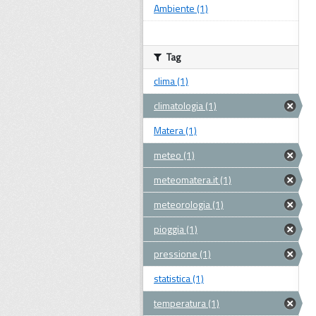
Ambiente (1)
Tag
clima (1)
climatologia (1)
Matera (1)
meteo (1)
meteomatera.it (1)
meteorologia (1)
pioggia (1)
pressione (1)
statistica (1)
temperatura (1)