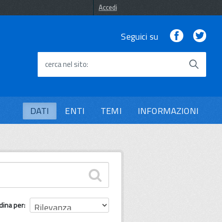
Accedi
Facebook
Twi
Seguici su
cerca nel sito
DATI
ENTI
TEMI
INFORMAZIONI
dina per