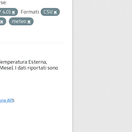
rse:
Y 4.0)
Formati:
CSV
meteo
 Temperatura Esterna,
ese). I dati riportati sono
one API
).