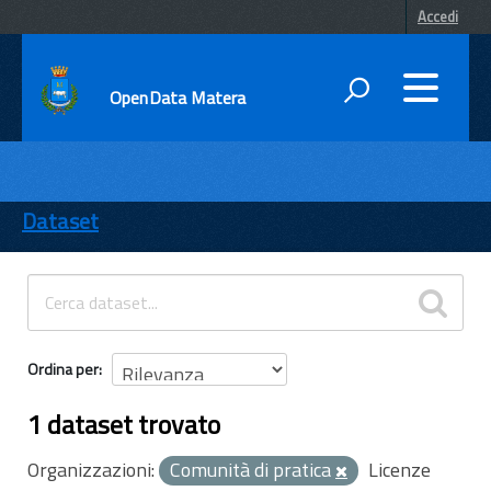
Accedi
OpenData Matera
DATI
ENTI
Dataset
TEMI
INFORMAZIONI
Ordina per
1 dataset trovato
Organizzazioni:
Comunità di pratica
Licenze