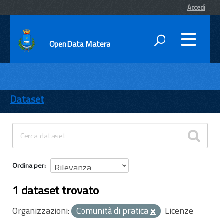
Accedi
OpenData Matera
DATI
ENTI
Dataset
TEMI
INFORMAZIONI
Ordina per
1 dataset trovato
Organizzazioni:
Comunità di pratica
Licenze