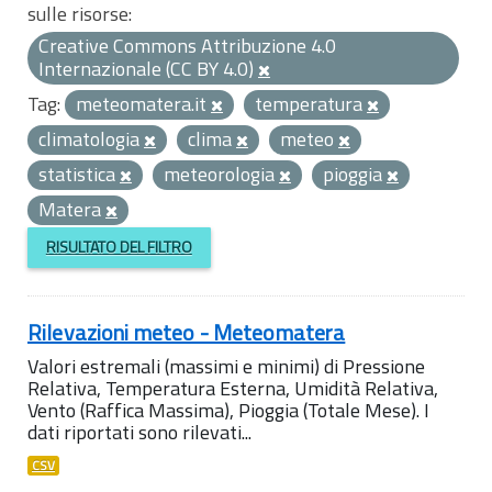
sulle risorse:
Creative Commons Attribuzione 4.0
Internazionale (CC BY 4.0)
Tag:
meteomatera.it
temperatura
climatologia
clima
meteo
statistica
meteorologia
pioggia
Matera
RISULTATO DEL FILTRO
Rilevazioni meteo - Meteomatera
Valori estremali (massimi e minimi) di Pressione
Relativa, Temperatura Esterna, Umidità Relativa,
Vento (Raffica Massima), Pioggia (Totale Mese). I
dati riportati sono rilevati...
CSV