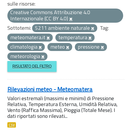
sulle risorse:
Creative Commons Attribuzione 4.0
Internazionale (CC BY 4.0)
Sottotemi:
5211 ambiente naturale
Tag:
meteomatera.it
temperatura
climatologia
meteo
pressione
meteorologia
RISULTATO DEL FILTRO
Rilevazioni meteo - Meteomatera
Valori estremali (massimi e minimi) di Pressione
Relativa, Temperatura Esterna, Umidità Relativa,
Vento (Raffica Massima), Pioggia (Totale Mese). I
dati riportati sono rilevati...
CSV