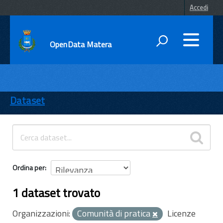
Accedi
OpenData Matera
DATI
ENTI
Dataset
TEMI
INFORMAZIONI
Ordina per
1 dataset trovato
Organizzazioni:
Comunità di pratica
Licenze