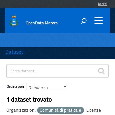
Accedi
OpenData Matera
DATI
ENTI
Dataset
TEMI
INFORMAZIONI
Ordina per
1 dataset trovato
Organizzazioni:
Comunità di pratica
Licenze