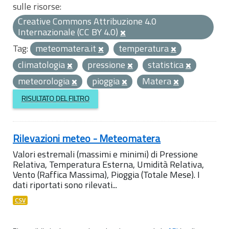
sulle risorse:
Creative Commons Attribuzione 4.0
Internazionale (CC BY 4.0)
Tag:
meteomatera.it
temperatura
climatologia
pressione
statistica
meteorologia
pioggia
Matera
RISULTATO DEL FILTRO
Rilevazioni meteo - Meteomatera
Valori estremali (massimi e minimi) di Pressione
Relativa, Temperatura Esterna, Umidità Relativa,
Vento (Raffica Massima), Pioggia (Totale Mese). I
dati riportati sono rilevati...
CSV