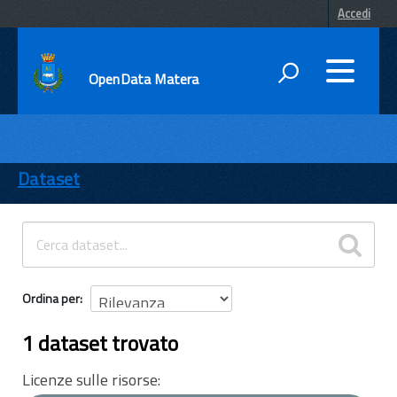
Accedi
OpenData Matera
DATI
ENTI
Dataset
TEMI
INFORMAZIONI
Ordina per
1 dataset trovato
Licenze sulle risorse: