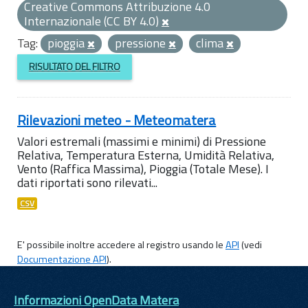
Creative Commons Attribuzione 4.0
Internazionale (CC BY 4.0)
Tag:
pioggia
pressione
clima
RISULTATO DEL FILTRO
Rilevazioni meteo - Meteomatera
Valori estremali (massimi e minimi) di Pressione
Relativa, Temperatura Esterna, Umidità Relativa,
Vento (Raffica Massima), Pioggia (Totale Mese). I
dati riportati sono rilevati...
CSV
E' possibile inoltre accedere al registro usando le
API
(vedi
Documentazione API
).
Informazioni OpenData Matera