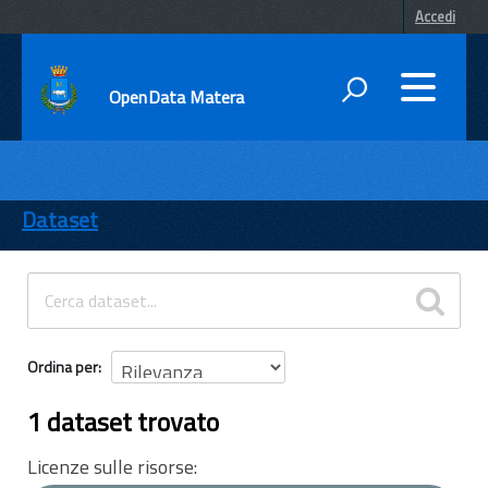
Accedi
OpenData Matera
DATI
ENTI
Dataset
TEMI
INFORMAZIONI
Ordina per
1 dataset trovato
Licenze sulle risorse: