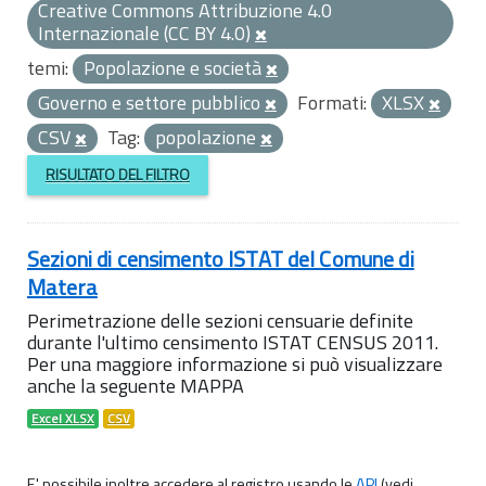
Creative Commons Attribuzione 4.0
Internazionale (CC BY 4.0)
temi:
Popolazione e società
Governo e settore pubblico
Formati:
XLSX
CSV
Tag:
popolazione
RISULTATO DEL FILTRO
Sezioni di censimento ISTAT del Comune di
Matera
Perimetrazione delle sezioni censuarie definite
durante l'ultimo censimento ISTAT CENSUS 2011.
Per una maggiore informazione si può visualizzare
anche la seguente MAPPA
Excel XLSX
CSV
E' possibile inoltre accedere al registro usando le
API
(vedi