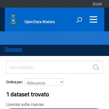
Accedi
OpenData Matera
DATI
ENTI
Dataset
TEMI
INFORMAZIONI
Ordina per
1 dataset trovato
Licenze sulle risorse: