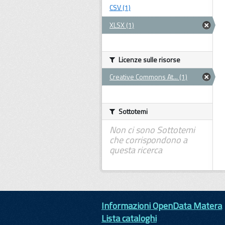
CSV (1)
XLSX (1)
Licenze sulle risorse
Creative Commons At... (1)
Sottotemi
Non ci sono Sottotemi
che corrispondono a
questa ricerca
Informazioni OpenData Matera
Lista cataloghi