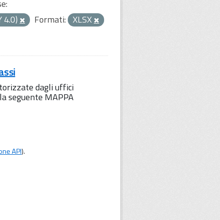
se:
Y 4.0)
Formati:
XLSX
assi
orizzate dagli uffici
to la seguente MAPPA
one API
).