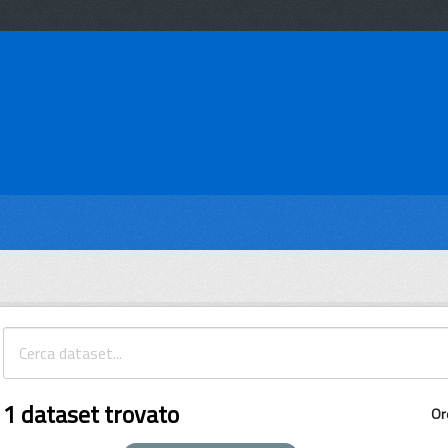
1 dataset trovato
Or