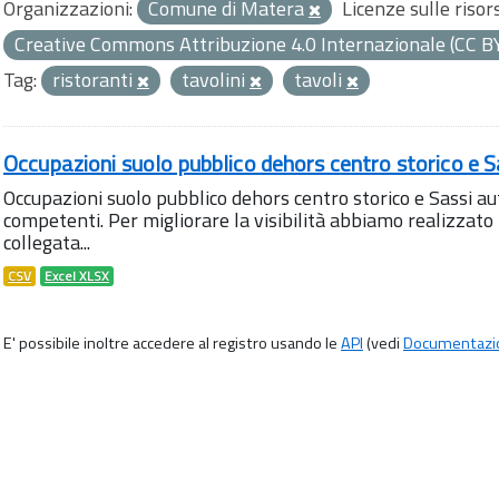
Organizzazioni:
Comune di Matera
Licenze sulle risor
Creative Commons Attribuzione 4.0 Internazionale (CC B
Tag:
ristoranti
tavolini
tavoli
Occupazioni suolo pubblico dehors centro storico e S
Occupazioni suolo pubblico dehors centro storico e Sassi aut
competenti. Per migliorare la visibilità abbiamo realizza
collegata...
CSV
Excel XLSX
E' possibile inoltre accedere al registro usando le
API
(vedi
Documentazi