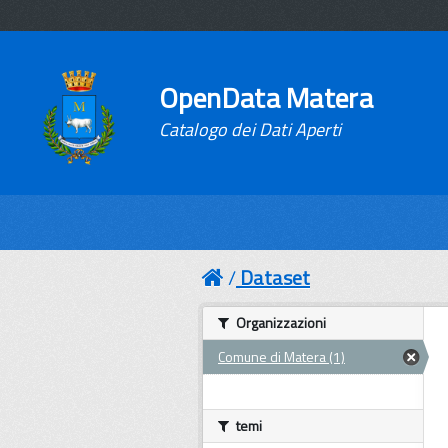
OpenData Matera
Catalogo dei Dati Aperti
Dataset
Organizzazioni
Comune di Matera (1)
temi