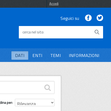
Accedi
Facebook
Twi
Seguici su
cerca nel sito
DATI
ENTI
TEMI
INFORMAZIONI
dina per