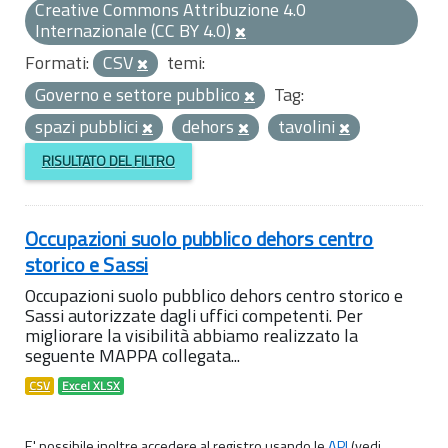
Creative Commons Attribuzione 4.0
Internazionale (CC BY 4.0)
Formati:
CSV
temi:
Governo e settore pubblico
Tag:
spazi pubblici
dehors
tavolini
RISULTATO DEL FILTRO
Occupazioni suolo pubblico dehors centro
storico e Sassi
Occupazioni suolo pubblico dehors centro storico e
Sassi autorizzate dagli uffici competenti. Per
migliorare la visibilità abbiamo realizzato la
seguente MAPPA collegata...
CSV
Excel XLSX
E' possibile inoltre accedere al registro usando le
API
(vedi