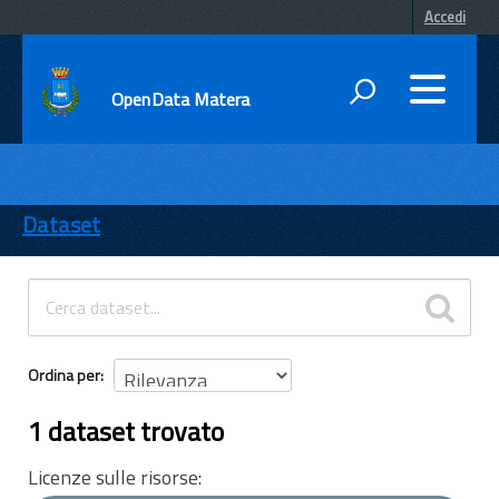
Accedi
OpenData Matera
DATI
ENTI
Dataset
TEMI
INFORMAZIONI
Ordina per
1 dataset trovato
Licenze sulle risorse: