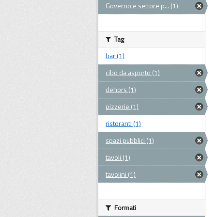
Governo e settore p... (1)
Tag
bar (1)
cibo da asporto (1)
dehors (1)
pizzerie (1)
ristoranti (1)
spazi pubblici (1)
tavoli (1)
tavolini (1)
Formati