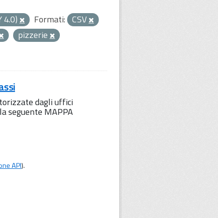
Y 4.0)
Formati:
CSV
pizzerie
assi
orizzate dagli uffici
to la seguente MAPPA
one API
).