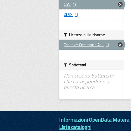
CSV (1)
XLSX (1)
Licenze sulle risorse
Creative Commons At... (1)
Sottotemi
Non ci sono Sottotemi
che corrispondono a
questa ricerca
Informazioni OpenData Matera
Lista cataloghi