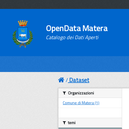
OpenData Matera
Catalogo dei Dati Aperti
Dataset
Organizzazioni
Comune di Matera (1)
temi