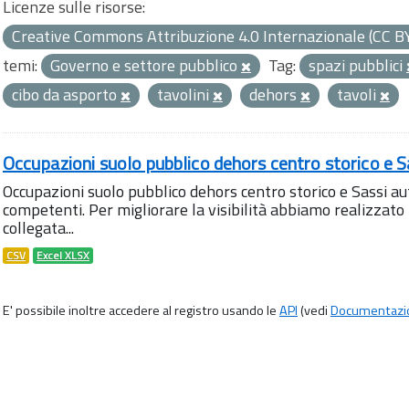
Licenze sulle risorse:
Creative Commons Attribuzione 4.0 Internazionale (CC B
temi:
Governo e settore pubblico
Tag:
spazi pubblici
cibo da asporto
tavolini
dehors
tavoli
Occupazioni suolo pubblico dehors centro storico e S
Occupazioni suolo pubblico dehors centro storico e Sassi aut
competenti. Per migliorare la visibilità abbiamo realizza
collegata...
CSV
Excel XLSX
E' possibile inoltre accedere al registro usando le
API
(vedi
Documentazi