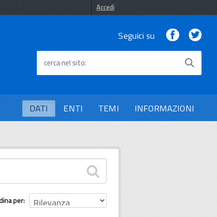
Accedi
Facebook
Twi
Seguici su
cerca nel sito
DATI
ENTI
TEMI
INFORMAZIONI
dina per