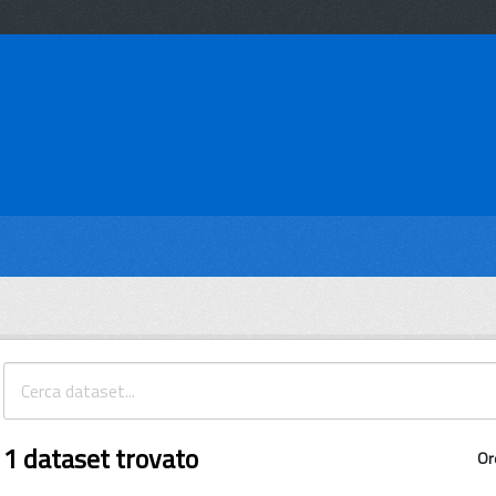
1 dataset trovato
Or