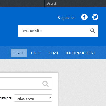
Accedi
Facebook
Twi
Seguici su
cerca nel sito
DATI
ENTI
TEMI
INFORMAZIONI
dina per