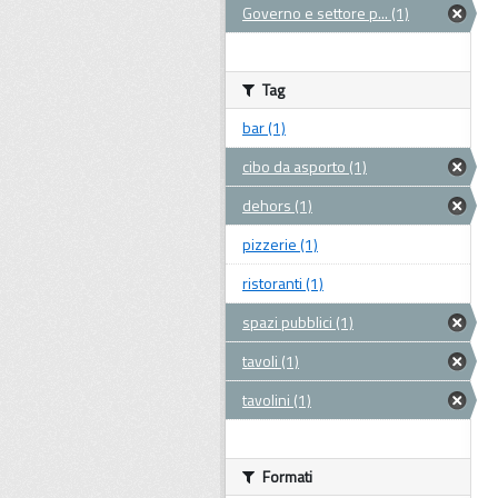
Governo e settore p... (1)
Tag
bar (1)
cibo da asporto (1)
dehors (1)
pizzerie (1)
ristoranti (1)
spazi pubblici (1)
tavoli (1)
tavolini (1)
Formati