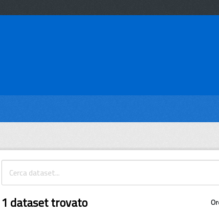
1 dataset trovato
Or