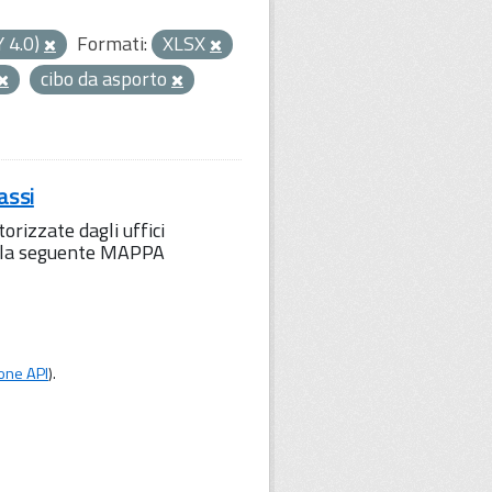
Y 4.0)
Formati:
XLSX
cibo da asporto
assi
orizzate dagli uffici
to la seguente MAPPA
one API
).