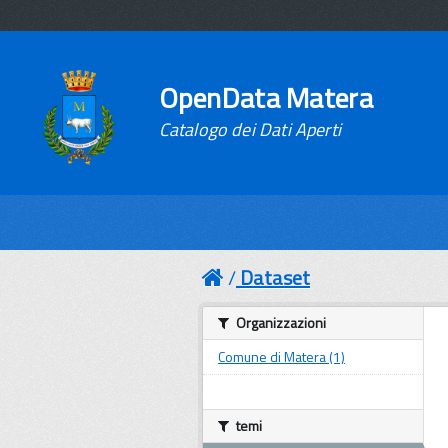
OpenData Matera
Catalogo dei Dati Aperti
Dataset
Organizzazioni
Comune di Matera (1)
temi