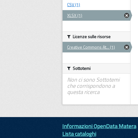
CSV (1)
XLSX (1)
Licenze sulle risorse
Creative Commons At... (1)
Sottotemi
Non ci sono Sottotemi
che corrispondono a
questa ricerca
Informazioni OpenData Matera
Lista cataloghi