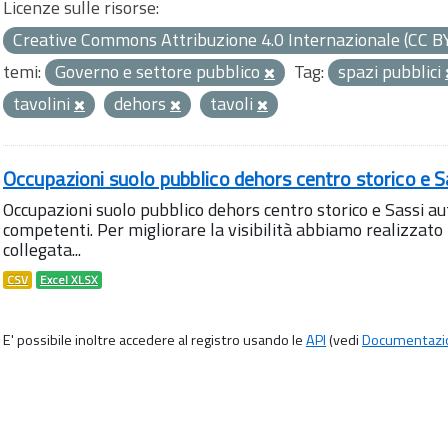
Licenze sulle risorse:
Creative Commons Attribuzione 4.0 Internazionale (CC B
temi:
Governo e settore pubblico
Tag:
spazi pubblici
tavolini
dehors
tavoli
Occupazioni suolo pubblico dehors centro storico e S
Occupazioni suolo pubblico dehors centro storico e Sassi aut
competenti. Per migliorare la visibilità abbiamo realizza
collegata...
CSV
Excel XLSX
E' possibile inoltre accedere al registro usando le
API
(vedi
Documentazi