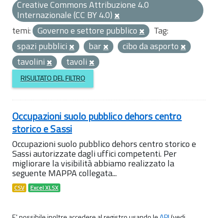
Creative Commons Attribuzione 4.0
Internazionale (CC BY 4.0)
temi:
Governo e settore pubblico
Tag:
spazi pubblici
bar
cibo da asporto
tavolini
tavoli
RISULTATO DEL FILTRO
Occupazioni suolo pubblico dehors centro
storico e Sassi
Occupazioni suolo pubblico dehors centro storico e
Sassi autorizzate dagli uffici competenti. Per
migliorare la visibilità abbiamo realizzato la
seguente MAPPA collegata...
CSV
Excel XLSX
E' possibile inoltre accedere al registro usando le
API
(vedi