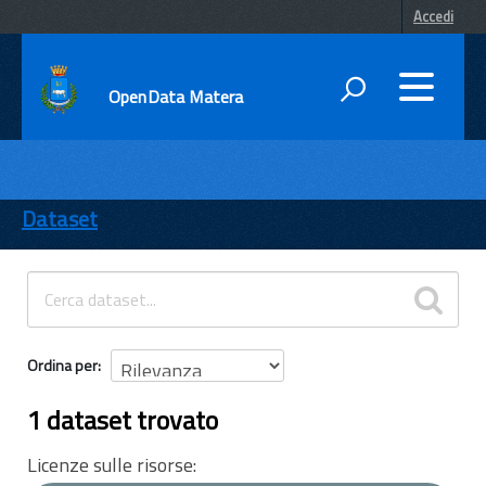
Accedi
OpenData Matera
DATI
ENTI
Dataset
TEMI
INFORMAZIONI
Ordina per
1 dataset trovato
Licenze sulle risorse: