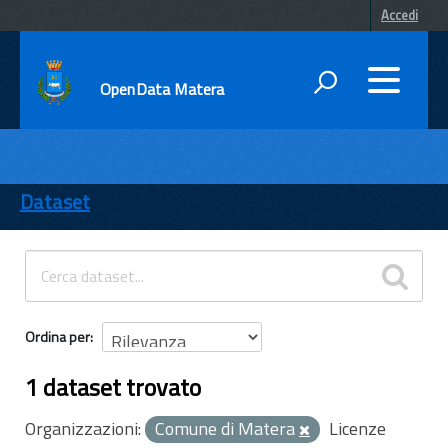
Accedi
OpenData Matera
DATI
ENTI
Dataset
TEMI
INFORMAZIONI
Ordina per
1 dataset trovato
Organizzazioni:
Comune di Matera
Licenze