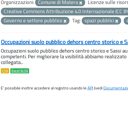
Organizzazioni:
Comune di Matera
Licenze sulle risor
Creative Commons Attribuzione 4.0 Internazionale (CC B
Governo e settore pubblico
Tag:
spazi pubblici
Occupazioni suolo pubblico dehors centro storico e S
Occupazioni suolo pubblico dehors centro storico e Sassi aut
competenti. Per migliorare la visibilità abbiamo realizza
collegata...
CSV
Excel XLSX
E' possibile inoltre accedere al registro usando le
API
(vedi
Documentazi