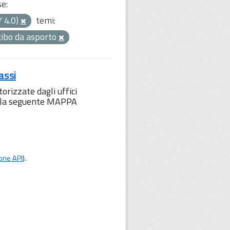
se:
Y 4.0)
temi:
cibo da asporto
assi
orizzate dagli uffici
to la seguente MAPPA
one API
).