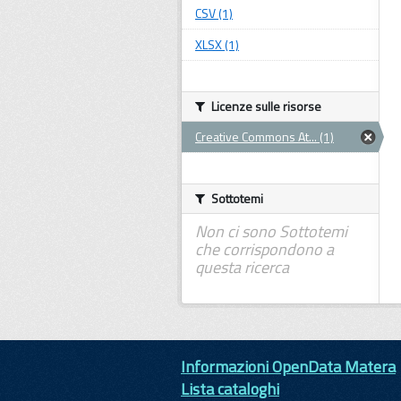
CSV (1)
XLSX (1)
Licenze sulle risorse
Creative Commons At... (1)
Sottotemi
Non ci sono Sottotemi
che corrispondono a
questa ricerca
Informazioni OpenData Matera
Lista cataloghi