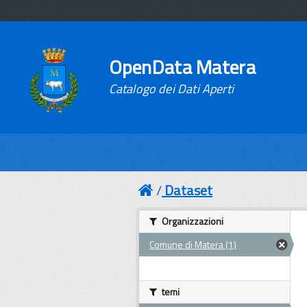
OpenData Matera
Catalogo dei Dati Aperti
Dataset
Organizzazioni
Comune di Matera (1)
temi