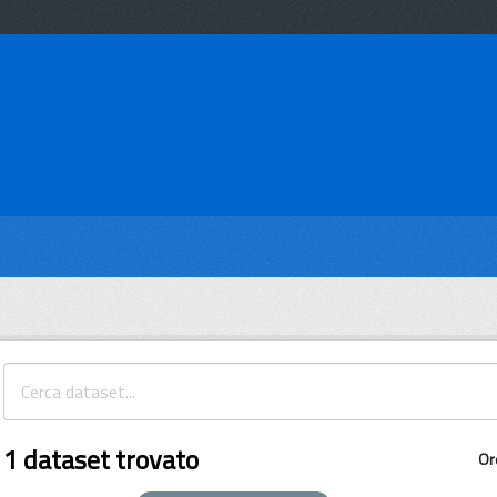
1 dataset trovato
Or