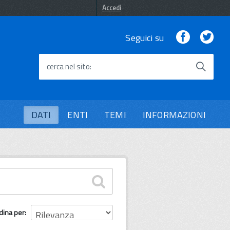
Accedi
Facebook
Twi
Seguici su
cerca nel sito
DATI
ENTI
TEMI
INFORMAZIONI
dina per