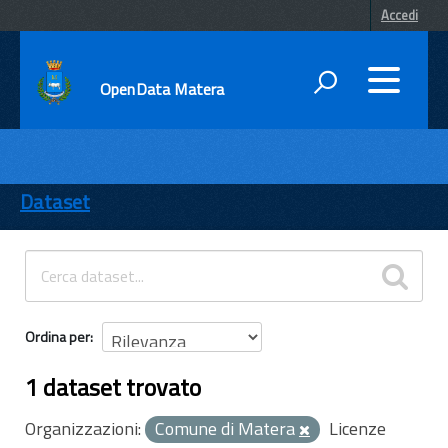
Accedi
OpenData Matera
DATI
ENTI
Dataset
TEMI
INFORMAZIONI
Ordina per
1 dataset trovato
Organizzazioni:
Comune di Matera
Licenze