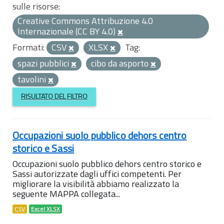
sulle risorse:
Creative Commons Attribuzione 4.0
Internazionale (CC BY 4.0)
Formati:
CSV
XLSX
Tag:
spazi pubblici
cibo da asporto
tavolini
RISULTATO DEL FILTRO
Occupazioni suolo pubblico dehors centro
storico e Sassi
Occupazioni suolo pubblico dehors centro storico e
Sassi autorizzate dagli uffici competenti. Per
migliorare la visibilità abbiamo realizzato la
seguente MAPPA collegata...
CSV
Excel XLSX