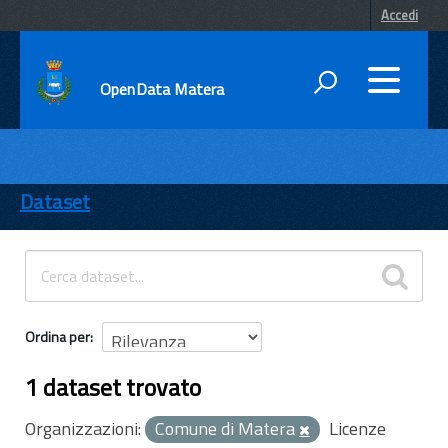
Accedi
OpenData Matera
DATI
ENTI
Dataset
TEMI
INFORMAZIONI
Ordina per
1 dataset trovato
Organizzazioni:
Comune di Matera
Licenze