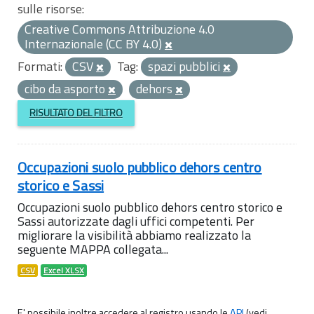
sulle risorse:
Creative Commons Attribuzione 4.0
Internazionale (CC BY 4.0)
Formati:
CSV
Tag:
spazi pubblici
cibo da asporto
dehors
RISULTATO DEL FILTRO
Occupazioni suolo pubblico dehors centro
storico e Sassi
Occupazioni suolo pubblico dehors centro storico e
Sassi autorizzate dagli uffici competenti. Per
migliorare la visibilità abbiamo realizzato la
seguente MAPPA collegata...
CSV
Excel XLSX
E' possibile inoltre accedere al registro usando le
API
(vedi