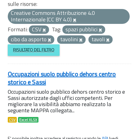
sulle risorse:
Creative Commons Attribuzione 4.0
Internazionale (CC BY 4.0)
Formati:
CSV
Tag:
spazi pubblici
cibo da asporto
tavolini
tavoli
RISULTATO DEL FILTRO
Occupazioni suolo pubblico dehors centro
storico e Sassi
Occupazioni suolo pubblico dehors centro storico e
Sassi autorizzate dagli uffici competenti. Per
migliorare la visibilità abbiamo realizzato la
seguente MAPPA collegata...
CSV
Excel XLSX
E' possibile inoltre accedere al registro usando le
API
(vedi