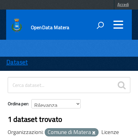
Accedi
OpenData Matera
DATI
ENTI
Dataset
TEMI
INFORMAZIONI
Ordina per
1 dataset trovato
Organizzazioni:
Comune di Matera
Licenze