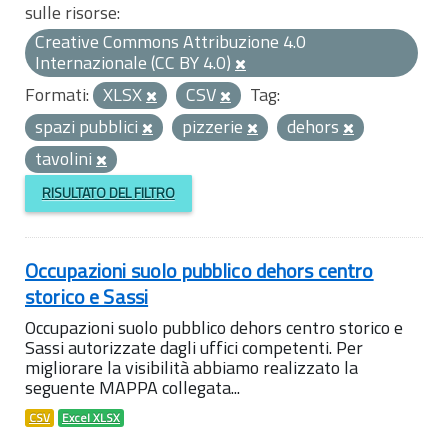
sulle risorse:
Creative Commons Attribuzione 4.0
Internazionale (CC BY 4.0)
Formati:
XLSX
CSV
Tag:
spazi pubblici
pizzerie
dehors
tavolini
RISULTATO DEL FILTRO
Occupazioni suolo pubblico dehors centro
storico e Sassi
Occupazioni suolo pubblico dehors centro storico e
Sassi autorizzate dagli uffici competenti. Per
migliorare la visibilità abbiamo realizzato la
seguente MAPPA collegata...
CSV
Excel XLSX