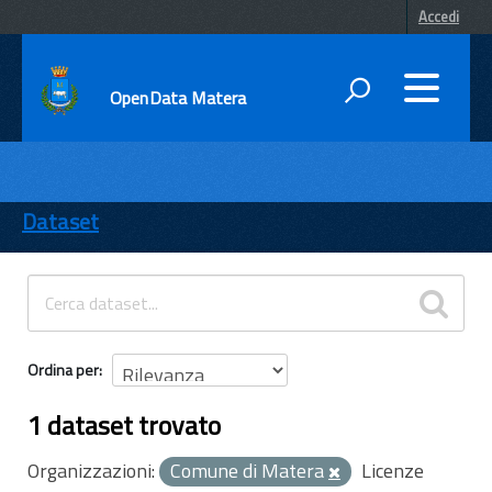
Accedi
OpenData Matera
DATI
ENTI
Dataset
TEMI
INFORMAZIONI
Ordina per
1 dataset trovato
Organizzazioni:
Comune di Matera
Licenze