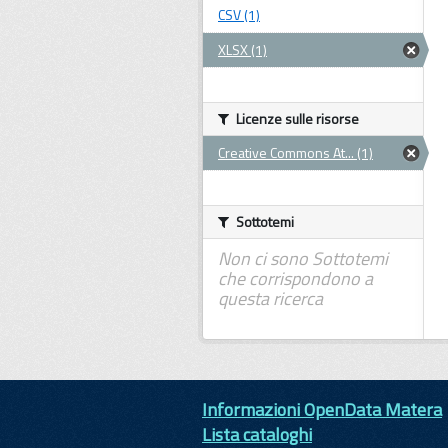
CSV (1)
XLSX (1)
Licenze sulle risorse
Creative Commons At... (1)
Sottotemi
Non ci sono Sottotemi
che corrispondono a
questa ricerca
Informazioni OpenData Matera
Lista cataloghi