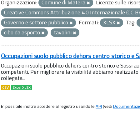
Organizzazioni:
Comune di Matera
Licenze sulle risor
Creative Commons Attribuzione 4.0 Internazionale (CC B
Governo e settore pubblico
Formati:
XLSX
Tag:
cibo da asporto
tavolini
Occupazioni suolo pubblico dehors centro storico e S
Occupazioni suolo pubblico dehors centro storico e Sassi aut
competenti. Per migliorare la visibilità abbiamo realizza
collegata...
CSV
Excel XLSX
E' possibile inoltre accedere al registro usando le
API
(vedi
Documentazi