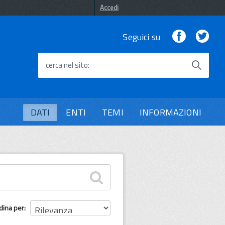
Accedi
Facebook
Twi
Seguici su
cerca nel sito
DATI
ENTI
TEMI
INFORMAZIONI
dina per