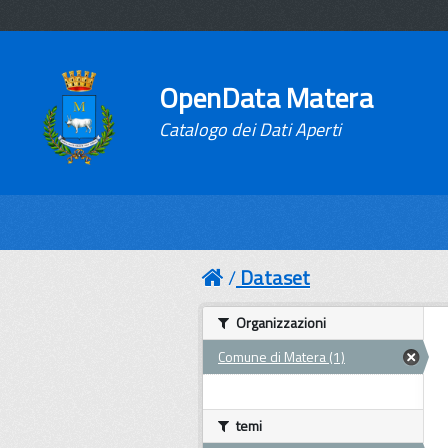
OpenData Matera
Catalogo dei Dati Aperti
Dataset
Organizzazioni
Comune di Matera (1)
temi