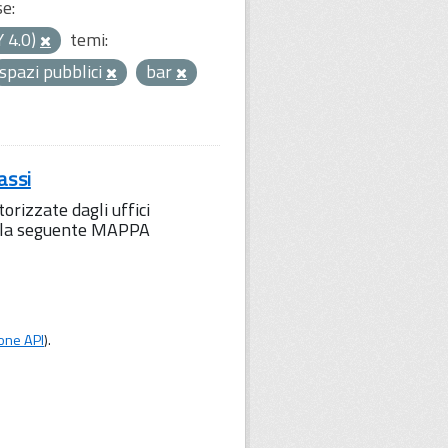
se:
Y 4.0)
temi:
spazi pubblici
bar
assi
orizzate dagli uffici
to la seguente MAPPA
one API
).