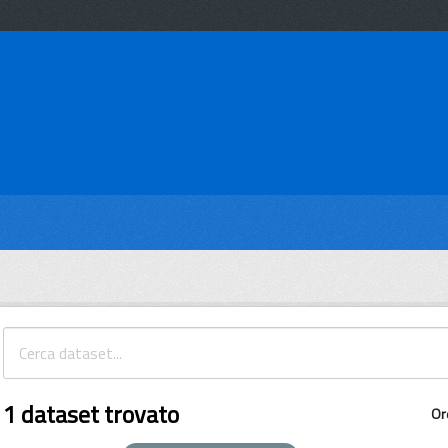
1 dataset trovato
Or