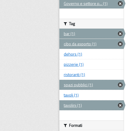
Governo e settore p... (1)
Tag
bar (1)
cibo da asporto (1)
dehors (1)
pizzerie (1)
ristoranti (1)
spazi pubblici (1)
tavoli (1)
tavolini (1)
Formati