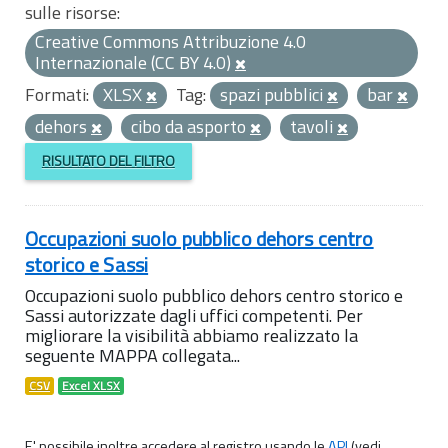
sulle risorse:
Creative Commons Attribuzione 4.0
Internazionale (CC BY 4.0)
Formati:
XLSX
Tag:
spazi pubblici
bar
dehors
cibo da asporto
tavoli
RISULTATO DEL FILTRO
Occupazioni suolo pubblico dehors centro
storico e Sassi
Occupazioni suolo pubblico dehors centro storico e
Sassi autorizzate dagli uffici competenti. Per
migliorare la visibilità abbiamo realizzato la
seguente MAPPA collegata...
CSV
Excel XLSX
E' possibile inoltre accedere al registro usando le
API
(vedi