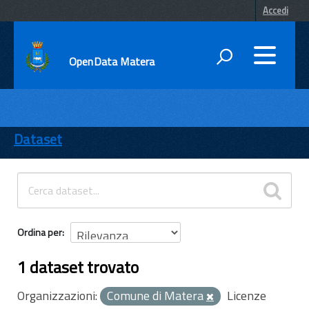
Accedi
OpenData Matera
DATI
ENTI
Dataset
TEMI
INFORMAZIONI
Ordina per
1 dataset trovato
Organizzazioni:
Comune di Matera
Licenze