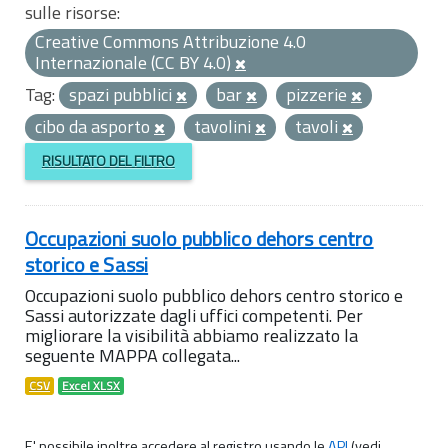
sulle risorse:
Creative Commons Attribuzione 4.0
Internazionale (CC BY 4.0)
Tag:
spazi pubblici
bar
pizzerie
cibo da asporto
tavolini
tavoli
RISULTATO DEL FILTRO
Occupazioni suolo pubblico dehors centro
storico e Sassi
Occupazioni suolo pubblico dehors centro storico e
Sassi autorizzate dagli uffici competenti. Per
migliorare la visibilità abbiamo realizzato la
seguente MAPPA collegata...
CSV
Excel XLSX
E' possibile inoltre accedere al registro usando le
API
(vedi