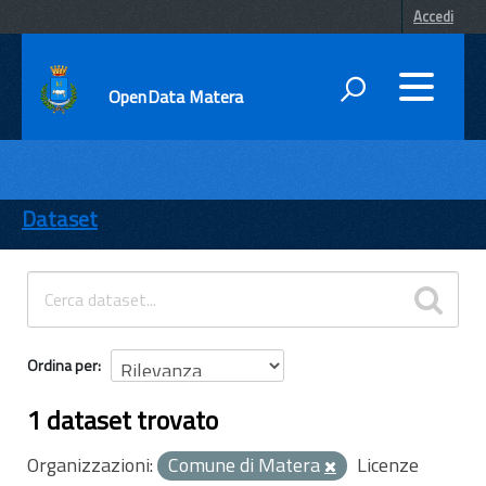
Accedi
OpenData Matera
DATI
ENTI
Dataset
TEMI
INFORMAZIONI
Ordina per
1 dataset trovato
Organizzazioni:
Comune di Matera
Licenze