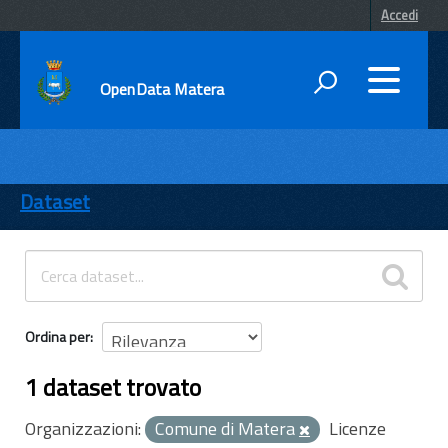
Accedi
OpenData Matera
DATI
ENTI
Dataset
TEMI
INFORMAZIONI
Ordina per
1 dataset trovato
Organizzazioni:
Comune di Matera
Licenze