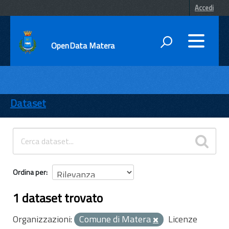
Accedi
OpenData Matera
DATI
ENTI
Dataset
TEMI
INFORMAZIONI
Ordina per
1 dataset trovato
Organizzazioni:
Comune di Matera
Licenze