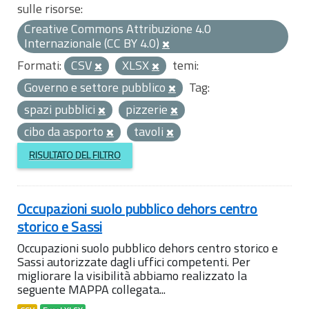
sulle risorse:
Creative Commons Attribuzione 4.0
Internazionale (CC BY 4.0)
Formati:
CSV
XLSX
temi:
Governo e settore pubblico
Tag:
spazi pubblici
pizzerie
cibo da asporto
tavoli
RISULTATO DEL FILTRO
Occupazioni suolo pubblico dehors centro
storico e Sassi
Occupazioni suolo pubblico dehors centro storico e
Sassi autorizzate dagli uffici competenti. Per
migliorare la visibilità abbiamo realizzato la
seguente MAPPA collegata...