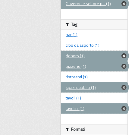
Governo e settore p... (1)
Tag
bar (1)
cibo da asporto (1)
dehors (1)
pizzerie (1)
ristoranti (1)
spazi pubblici (1)
tavoli (1)
tavolini (1)
Formati