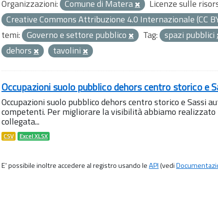
Organizzazioni:
Comune di Matera
Licenze sulle risor
Creative Commons Attribuzione 4.0 Internazionale (CC B
temi:
Governo e settore pubblico
Tag:
spazi pubblici
dehors
tavolini
Occupazioni suolo pubblico dehors centro storico e S
Occupazioni suolo pubblico dehors centro storico e Sassi aut
competenti. Per migliorare la visibilità abbiamo realizza
collegata...
CSV
Excel XLSX
E' possibile inoltre accedere al registro usando le
API
(vedi
Documentazi