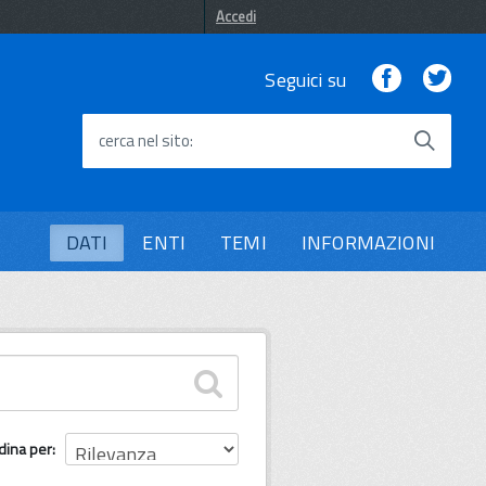
Accedi
Facebook
Twi
Seguici su
cerca nel sito
DATI
ENTI
TEMI
INFORMAZIONI
dina per