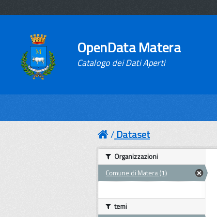
OpenData Matera
Catalogo dei Dati Aperti
Dataset
Organizzazioni
Comune di Matera (1)
temi