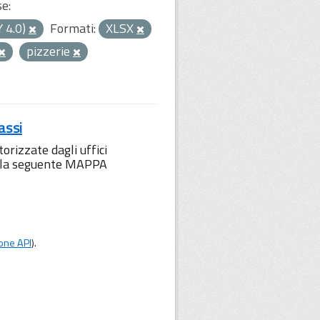
se:
Y 4.0)
Formati:
XLSX
pizzerie
assi
orizzate dagli uffici
to la seguente MAPPA
one API
).