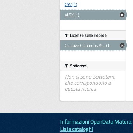
CSV (1)
XLSX (1)
Licenze sulle risorse
Creative Commons At... (1)
Sottotemi
Non ci sono Sottotemi
che corrispondono a
questa ricerca
Informazioni OpenData Matera
Lista cataloghi