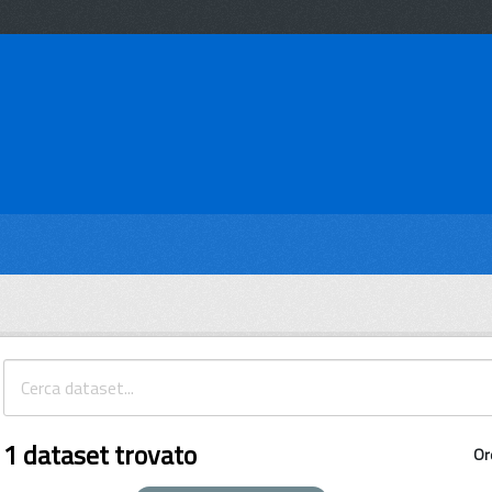
1 dataset trovato
Or