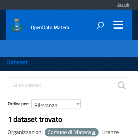
Accedi
OpenData Matera
DATI
ENTI
Dataset
TEMI
INFORMAZIONI
Ordina per
1 dataset trovato
Organizzazioni:
Comune di Matera
Licenze