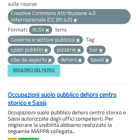
sulle risorse:
Creative Commons Attribuzione 4.0
Internazionale (CC BY 4.0)
Formati:
XLSX
temi:
Governo e settore pubblico
Tag:
spazi pubblici
pizzerie
bar
cibo da asporto
dehors
tavoli
RISULTATO DEL FILTRO
Occupazioni suolo pubblico dehors centro
storico e Sassi
Occupazioni suolo pubblico dehors centro storico e
Sassi autorizzate dagli uffici competenti. Per
migliorare la visibilità abbiamo realizzato la
seguente MAPPA collegata...