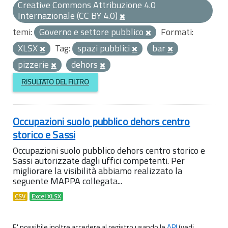
Creative Commons Attribuzione 4.0
Internazionale (CC BY 4.0)
temi:
Governo e settore pubblico
Formati:
XLSX
Tag:
spazi pubblici
bar
pizzerie
dehors
RISULTATO DEL FILTRO
Occupazioni suolo pubblico dehors centro
storico e Sassi
Occupazioni suolo pubblico dehors centro storico e
Sassi autorizzate dagli uffici competenti. Per
migliorare la visibilità abbiamo realizzato la
seguente MAPPA collegata...
CSV
Excel XLSX
E' possibile inoltre accedere al registro usando le
API
(vedi