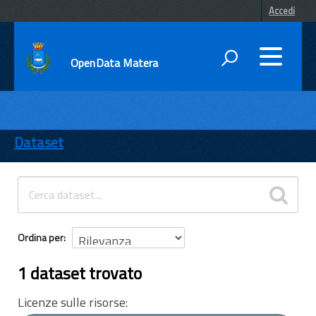
Accedi
OpenData Matera
DATI
ENTI
Dataset
TEMI
INFORMAZIONI
Ordina per
1 dataset trovato
Licenze sulle risorse: