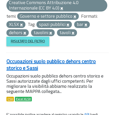
Creative Commons Attribuzione 4.0
Internazionale (CC BY 4.0)
temi:
Governo e settore pubblico
Formati:
XLSX
Tag:
spazi pubblici
bar
dehors
tavolini
tavoli
RISULTATO DEL FILTRO
Occupazioni suolo pubblico dehors centro
storico e Sassi
Occupazioni suolo pubblico dehors centro storico e
Sassi autorizzate dagli uffici competenti. Per
migliorare la visibilità abbiamo realizzato la
seguente MAPPA collegata...
CSV
Excel XLSX
E' possibile inoltre accedere al registro usando le
API
(vedi