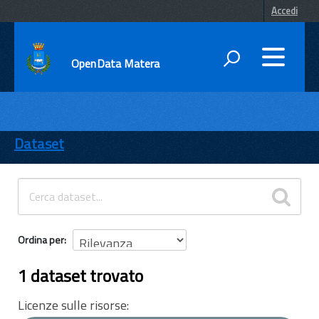
Accedi
OpenData Matera
DATI
ENTI
Dataset
TEMI
INFORMAZIONI
Ordina per
1 dataset trovato
Licenze sulle risorse: