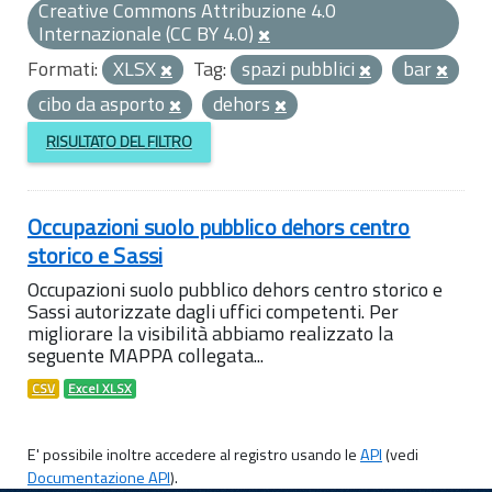
Creative Commons Attribuzione 4.0
Internazionale (CC BY 4.0)
Formati:
XLSX
Tag:
spazi pubblici
bar
cibo da asporto
dehors
RISULTATO DEL FILTRO
Occupazioni suolo pubblico dehors centro
storico e Sassi
Occupazioni suolo pubblico dehors centro storico e
Sassi autorizzate dagli uffici competenti. Per
migliorare la visibilità abbiamo realizzato la
seguente MAPPA collegata...
CSV
Excel XLSX
E' possibile inoltre accedere al registro usando le
API
(vedi
Documentazione API
).