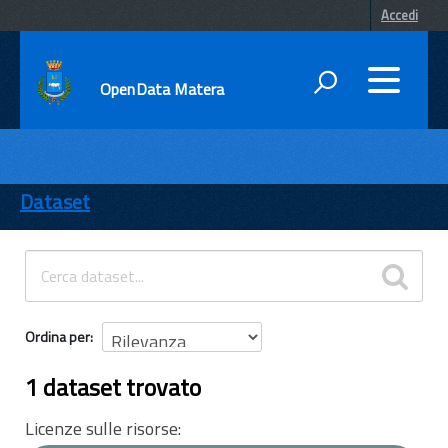
Accedi
OpenData Matera
DATI
ENTI
Dataset
TEMI
INFORMAZIONI
Ordina per
1 dataset trovato
Licenze sulle risorse: