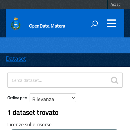
Accedi
OpenData Matera
DATI
ENTI
Dataset
TEMI
INFORMAZIONI
Ordina per
1 dataset trovato
Licenze sulle risorse: