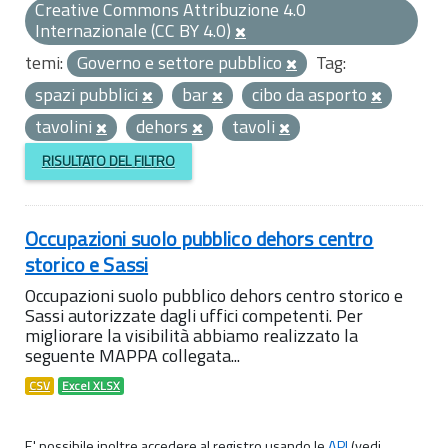
Creative Commons Attribuzione 4.0
Internazionale (CC BY 4.0)
temi:
Governo e settore pubblico
Tag:
spazi pubblici
bar
cibo da asporto
tavolini
dehors
tavoli
RISULTATO DEL FILTRO
Occupazioni suolo pubblico dehors centro
storico e Sassi
Occupazioni suolo pubblico dehors centro storico e
Sassi autorizzate dagli uffici competenti. Per
migliorare la visibilità abbiamo realizzato la
seguente MAPPA collegata...
CSV
Excel XLSX
E' possibile inoltre accedere al registro usando le
API
(vedi