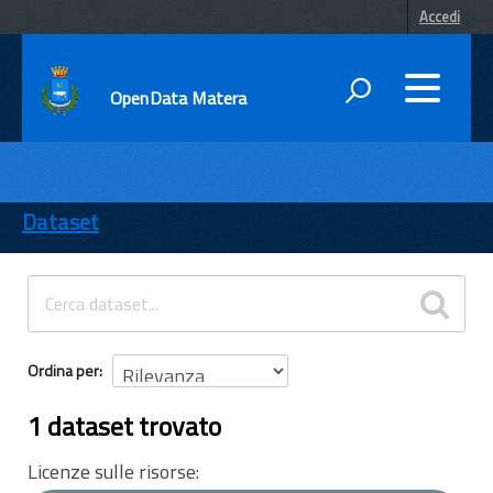
Accedi
OpenData Matera
DATI
ENTI
Dataset
TEMI
INFORMAZIONI
Ordina per
1 dataset trovato
Licenze sulle risorse: