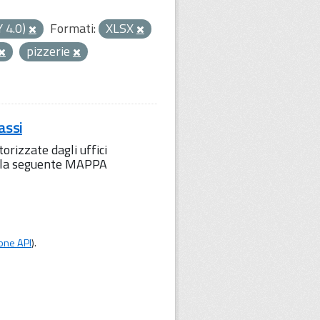
Y 4.0)
Formati:
XLSX
pizzerie
assi
orizzate dagli uffici
to la seguente MAPPA
one API
).