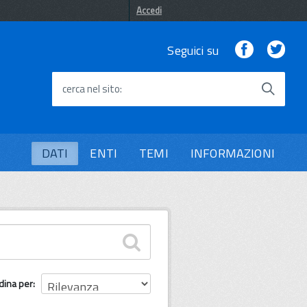
Accedi
Facebook
Twi
Seguici su
cerca nel sito
DATI
ENTI
TEMI
INFORMAZIONI
dina per