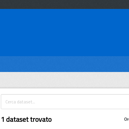
1 dataset trovato
Or