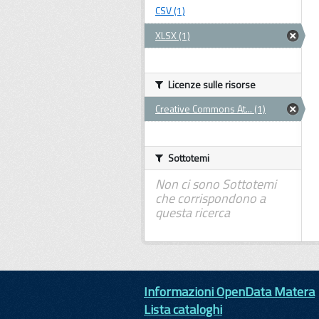
CSV (1)
XLSX (1)
Licenze sulle risorse
Creative Commons At... (1)
Sottotemi
Non ci sono Sottotemi
che corrispondono a
questa ricerca
Informazioni OpenData Matera
Lista cataloghi