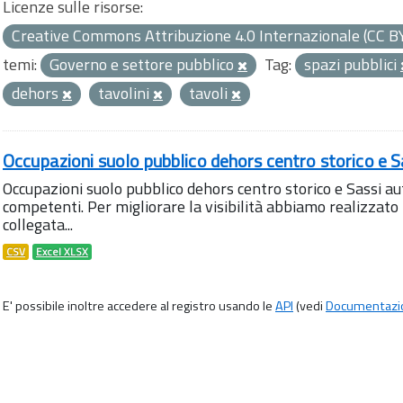
Licenze sulle risorse:
Creative Commons Attribuzione 4.0 Internazionale (CC B
temi:
Governo e settore pubblico
Tag:
spazi pubblici
dehors
tavolini
tavoli
Occupazioni suolo pubblico dehors centro storico e S
Occupazioni suolo pubblico dehors centro storico e Sassi aut
competenti. Per migliorare la visibilità abbiamo realizza
collegata...
CSV
Excel XLSX
E' possibile inoltre accedere al registro usando le
API
(vedi
Documentazi