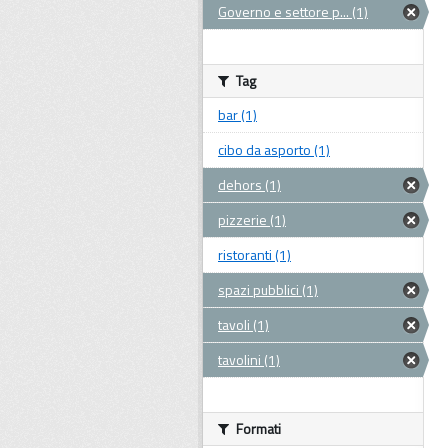
Governo e settore p... (1)
Tag
bar (1)
cibo da asporto (1)
dehors (1)
pizzerie (1)
ristoranti (1)
spazi pubblici (1)
tavoli (1)
tavolini (1)
Formati