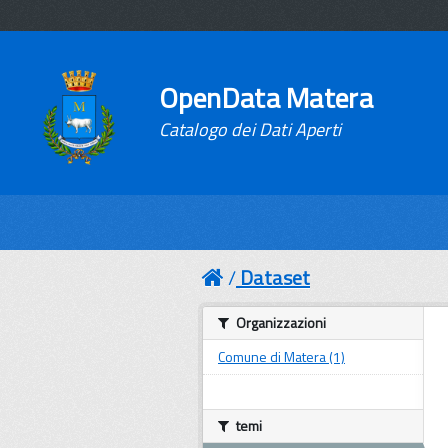
OpenData Matera
Catalogo dei Dati Aperti
Dataset
Organizzazioni
Comune di Matera (1)
temi