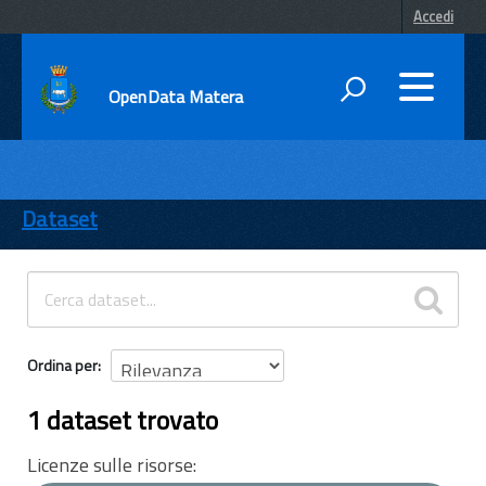
Accedi
OpenData Matera
DATI
ENTI
Dataset
TEMI
INFORMAZIONI
Ordina per
1 dataset trovato
Licenze sulle risorse: