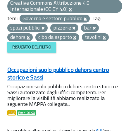
Creative Commons Attribuzione 4.0
Internazionale (CC BY 4.0)
temi:
Governo e settore pubblico
Tag:
spazi pubblici
pizzerie
bar
dehors
cibo da asporto
tavolini
RISULTATO DEL FILTRO
Occupazioni suolo pubblico dehors centro
storico e Sassi
Occupazioni suolo pubblico dehors centro storico e
Sassi autorizzate dagli uffici competenti. Per
migliorare la visibilità abbiamo realizzato la
seguente MAPPA collegata...
CSV
Excel XLSX
E' possibile inoltre accedere al registro usando le
API
(vedi