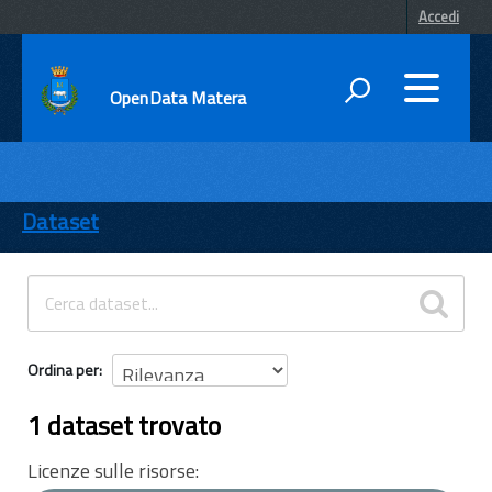
Accedi
OpenData Matera
DATI
ENTI
Dataset
TEMI
INFORMAZIONI
Ordina per
1 dataset trovato
Licenze sulle risorse: