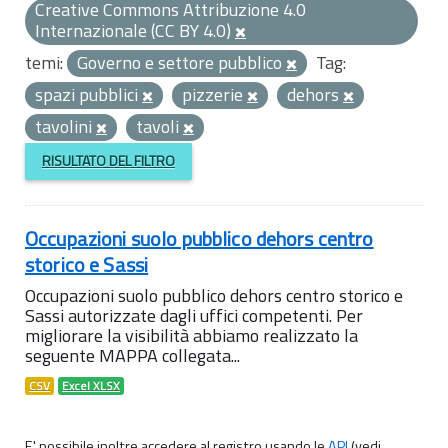
Creative Commons Attribuzione 4.0
Internazionale (CC BY 4.0)
temi:
Governo e settore pubblico
Tag:
spazi pubblici
pizzerie
dehors
tavolini
tavoli
RISULTATO DEL FILTRO
Occupazioni suolo pubblico dehors centro
storico e Sassi
Occupazioni suolo pubblico dehors centro storico e
Sassi autorizzate dagli uffici competenti. Per
migliorare la visibilità abbiamo realizzato la
seguente MAPPA collegata...
CSV
Excel XLSX
E' possibile inoltre accedere al registro usando le
API
(vedi