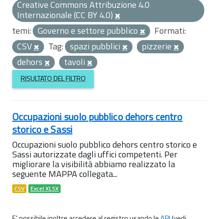
Creative Commons Attribuzione 4.0
Internazionale (CC BY 4.0)
temi:
Governo e settore pubblico
Formati:
CSV
Tag:
spazi pubblici
pizzerie
dehors
tavoli
RISULTATO DEL FILTRO
Occupazioni suolo pubblico dehors centro
storico e Sassi
Occupazioni suolo pubblico dehors centro storico e
Sassi autorizzate dagli uffici competenti. Per
migliorare la visibilità abbiamo realizzato la
seguente MAPPA collegata...
CSV
Excel XLSX
E' possibile inoltre accedere al registro usando le
API
(vedi