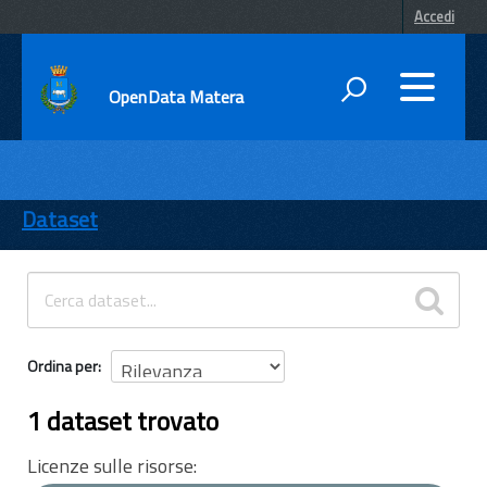
Accedi
OpenData Matera
DATI
ENTI
Dataset
TEMI
INFORMAZIONI
Ordina per
1 dataset trovato
Licenze sulle risorse: