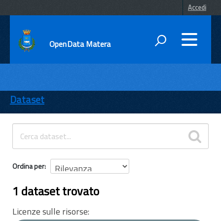
Accedi
OpenData Matera
DATI
ENTI
Dataset
TEMI
INFORMAZIONI
Ordina per
1 dataset trovato
Licenze sulle risorse: